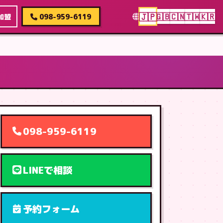
🇯🇵
🇬🇧
🇨🇳
🇹🇼
🇰🇷
加盟
098-959-6119
098-959-6119
LINEで相談
予約フォーム