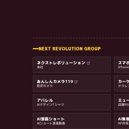
NEXT REVOLUTION GROUP
ネクストレボリューション
スマホ
本社
iPho
あんしんカメラ119
カーケ
防犯カメラ
ドラレ
アパレル
ミュ
AIデザインTシャツ
店舗B
AI漫画ショート
AI集
AIショート漫画動画
HP作成