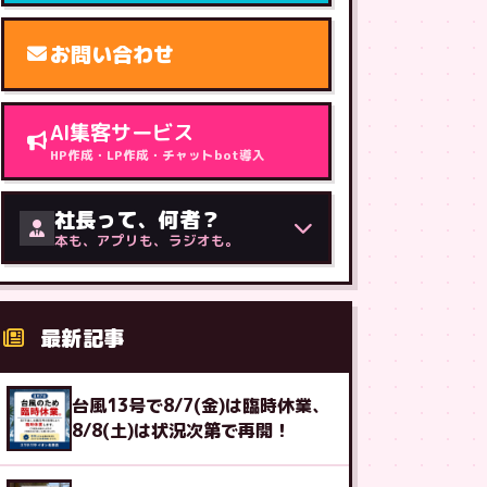
お問い合わせ
AI集客サービス
HP作成・LP作成・チャットbot導入
社長って、何者？
本も、アプリも、ラジオも。
最新記事
台風13号で8/7(金)は臨時休業、
8/8(土)は状況次第で再開！