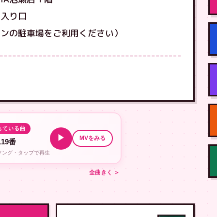
階入り口
ソンの駐車場をご利用ください）
れている曲
▶
MVをみる
19番
ルソング・タップで再生
全曲きく ＞