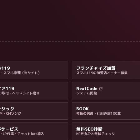
119
フランチャイズ加盟
ne・スマホ修理（当サイト）
スマホ119の加盟店オーナー募集
ア119
NextCode
コ取付・ヘッドライト磨き
システム開発
ージック
BOOK
GM・CMソング
社長の著書・仕組み論100章
客サービス
無料SEO診断
・LP作成・チャットbot導入
HPを丸ごと無料チェック