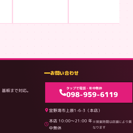
¥3
お問い合わせ
タップで電話・年中無休
・基板まで対応。
098-959-6119
宜野湾市上原1-6-3（本店）
本店 10:00〜21:00 年
※営業時間は店舗により異
中無休
なります