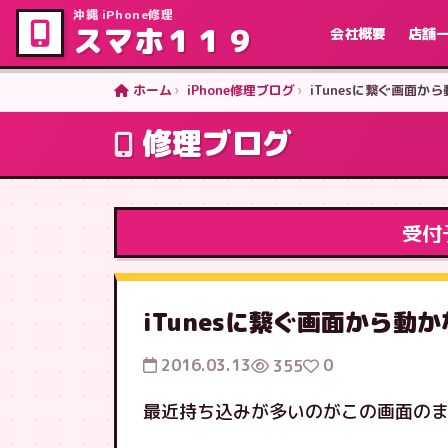
沖縄 iPhone修理
スマホ１１９
会社概要
店舗
ホーム
iPhone修理ブログ
iTunesに繋ぐ画面か
修理ブログ
受付
iTunesに繋ぐ画面から動
2016.03.13
0
355
最近持ち込みが多いのがこの画面の