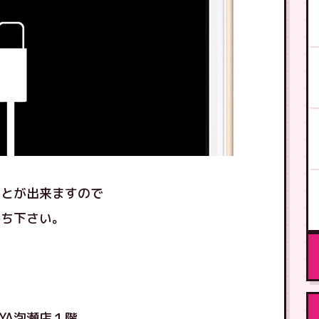
ことが出来ますので
持ち下さい。
YA泡瀬店１階