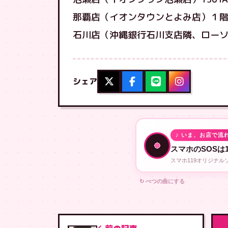
那覇店（イオンタウンとよみ店）１
石川店（沖縄銀行石川支店隣、ロー
シェア
♪ いま、お店で流
スマホのSOSは1
スマホ119オリジナ
↻ べつの曲にする