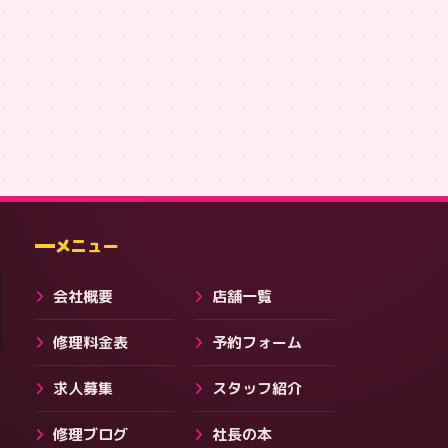
SUMAI119 バックプリントT #28
SMAHO119 ロゴT (Patagonia風)
SMAHO119 ロゴT
,751
¥3,091
¥3,091
料金・保証・ご案内
メニュー
会社概要
店舗一覧
修理料金表
予約フォーム
求人募集
スタッフ紹介
修理ブログ
社長の本