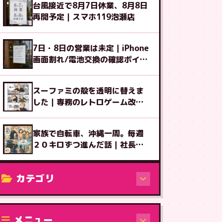
台風接近で8月7日休業、8月8日
再開予定｜スマホ119泡瀬店
7日・8日の営業は未定｜iPhone
画面割れ/電池交換の確認ポイン
ト
スーファミの殻を透明に替えま
した｜専務のレトロゲーム改造
図鑑⑧
家族で自転車、沖縄一周。毎週
２０キロずつ進んだ話｜社長ブ
ログ
カテゴリ
修理（機種から）
メニュー