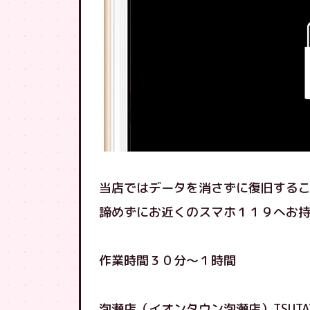
当店ではデータを消さずに復旧する
諦めずにお近くのスマホ１１９へお
作業時間３０分〜１時間
泡瀬店（イオンタウン泡瀬店）TSUTA