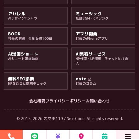
アパレル
ミュージック
AIデザインTシャツ
店舗BGM・CMソング
BOOK
アプリ開発
社長の著書・仕組み論100章
社長のiPhoneアプリ
AI漫画ショート
AI集客サービス
AIショート漫画動画
HP作成・LP作成・チャットbot導
入
無料SEO診断
note
HPを丸ごと無料チェック
社長のコラム
会社概要
プライバシーポリシー
お問い合わせ
会社・ブログ
© 2015–2026 スマホ119 / NextCode. All rights reserved.