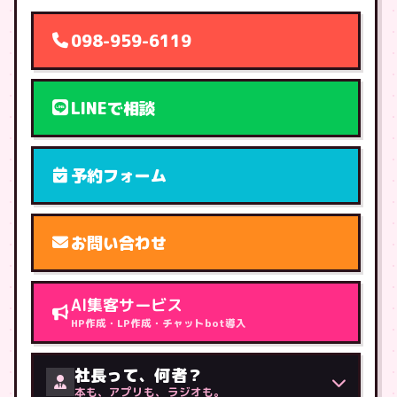
098-959-6119
LINEで相談
予約フォーム
お問い合わせ
AI集客サービス
HP作成・LP作成・チャットbot導入
社長って、何者？
本も、アプリも、ラジオも。