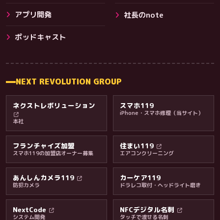
アプリ開発
社長のnote
その他サービス
ポッドキャスト
NEXT REVOLUTION GROUP
ネクストレボリューション
スマホ119
iPhone・スマホ修理（当サイト）
本社
フランチャイズ加盟
住まい119
スマホ119の加盟店オーナー募集
エアコンクリーニング
あんしんカメラ119
カーケア119
防犯カメラ
ドラレコ取付・ヘッドライト磨き
料金・保証・ご案内
NextCode
NFCデジタル名刺
システム開発
タッチで渡せる名刺