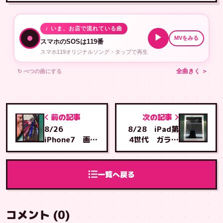
♪ いま、お店で流れている曲
▶
MVをみる
スマホのSOSは119番
スマホ119オリジナルソング・タップで再生
↻ べつの曲にする
全曲きく ＞
前の記事
次の記事
8/26
8/28 iPad第
iPhone7 画面
4世代 ガラス
交換 那覇市か
交換 泡瀬店へ
ら とよみ店へご
ご来店
来店
一覧へ戻る
コメント (0)