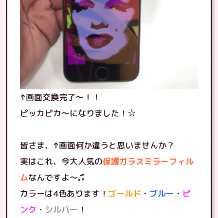
↑画面交換完了〜！！
ピッカピカ〜になりました！☆
皆さま、↑画面何か違うと思いませんか？
実はこれ、今大人気の
保護ガラスミラーフィル
ム
なんですよ〜♫
カラーは4色あります！
ゴールド
・
ブルー
・
ピ
ンク
・
シルバー
！