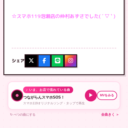
☆スマホ119泡瀬店の仲村あずさでした( ´ ▽ ` )
シェア
♪ いま、お店で流れている曲
▶
MVをみる
つながらんスマホSOS！
スマホ119オリジナルソング・タップで再生
↻ べつの曲にする
全曲きく ＞