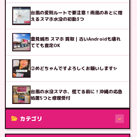
台風の変則ルートで要注意！雨風のあとに増
えるスマホ水没の初動3つ
豊見城市 スマホ 買取｜古いAndroidも壊れ
てても査定OK
②めどちゃんですよろしくお願いします✨
台風の水没スマホ、慌てる前に！沖縄の応急
処置5つと修理受付
カテゴリ
修理（機種から）