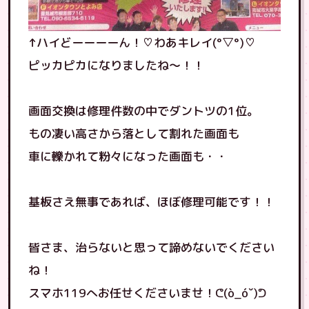
↑ハイどーーーーん！♡わあキレイ(°▽°)♡
ピッカピカになりましたね〜！！
画面交換は修理件数の中でダントツの1位。
もの凄い高さから落として割れた画面も
車に轢かれて粉々になった画面も・・
基板さえ無事であれば、ほぼ修理可能です！！
皆さま、治らないと思って諦めないでください
ね！
スマホ119へお任せくださいませ！ᕦ(ò_óˇ)ᕤ