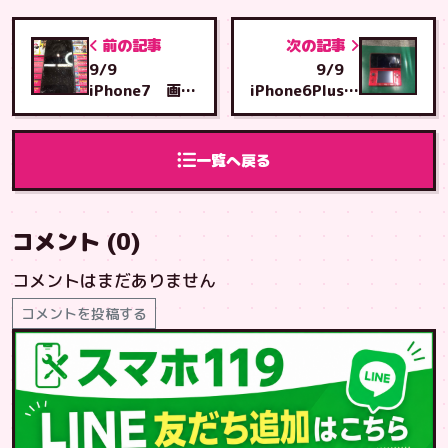
前の記事
次の記事
9/9
9/9
iPhone7 画面
iPhone6Plus
交換 宜野座村
画面交換 泡瀬
からイオン名護
店へご来店
店へご来店
一覧へ戻る
コメント (0)
コメントはまだありません
コメントを投稿する