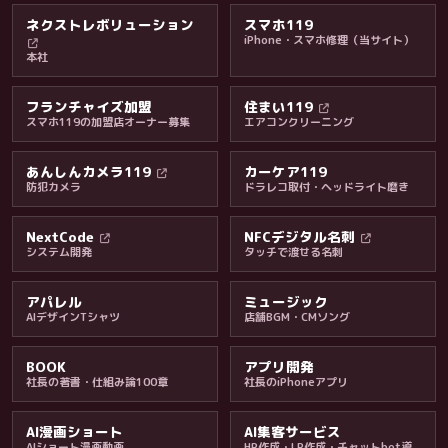
ネクストレボリューション
スマホ119
iPhone・スマホ修理（当サイト）
本社
フランチャイズ加盟
住まい119
スマホ119の加盟店オーナー募集
エアコンクリーニング
あんしんカメラ119
カーケア119
防犯カメラ
ドラレコ取付・ヘッドライト磨き
料金・保証・ご案内
NextCode
NFCデジタル名刺
システム開発
タッチで渡せる名刺
アパレル
ミュージック
AIデザインTシャツ
店舗BGM・CMソング
BOOK
アプリ開発
社長の著書・仕組み論100章
社長のiPhoneアプリ
AI漫画ショート
AI集客サービス
AIショート漫画動画
HP作成・LP作成・チャットbot導