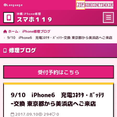
🇯🇵
🇬🇧
🇨🇳
🇹🇼
🇰🇷
Language
沖縄 iPhone修理
スマホ１１９
ホーム
iPhone修理ブログ
9/10 iPhone6 充電ｺﾈｸﾀ・ﾊﾞｯﾃﾘｰ交換 東京都から美浜店へご来店
修理ブログ
受付予約はこちら
9/10 iPhone6 充電ｺﾈｸﾀ・ﾊﾞｯﾃﾘ
ｰ交換 東京都から美浜店へご来店
2017.09.10
294
0