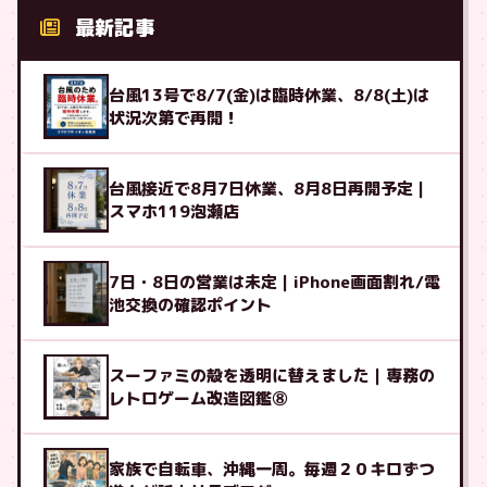
最新記事
台風13号で8/7(金)は臨時休業、8/8(土)は
状況次第で再開！
台風接近で8月7日休業、8月8日再開予定｜
スマホ119泡瀬店
7日・8日の営業は未定｜iPhone画面割れ/電
池交換の確認ポイント
スーファミの殻を透明に替えました｜専務の
レトロゲーム改造図鑑⑧
家族で自転車、沖縄一周。毎週２０キロずつ