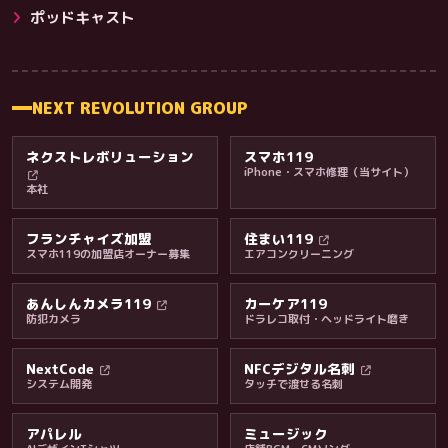
その他サービス
ポッドキャスト
NEXT REVOLUTION GROUP
ネクストレボリューション
スマホ119
iPhone・スマホ修理（当サイト）
本社
フランチャイズ加盟
住まい119
スマホ119の加盟店オーナー募集
エアコンクリーニング
あんしんカメラ119
カーケア119
防犯カメラ
ドラレコ取付・ヘッドライト磨き
料金・保証・ご案内
NextCode
NFCデジタル名刺
システム開発
タッチで渡せる名刺
アパレル
ミュージック