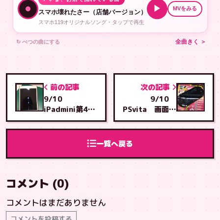
▶
MVをみる
スマホ壊れたさー（店舗バージョン）
スマホ119オリジナルソング・タップで再生
↻ べつの曲にする
全曲きく ＞
前の記事
次の記事
9/10
9/10
iPadmini第4世
PSvita 画面交
代 復元成功
換 沖縄市から
那覇市からとよ
うるま店へご来
み店へご来店
店
一覧へ戻る
コメント (0)
コメントはまだありません
コメントを投稿する