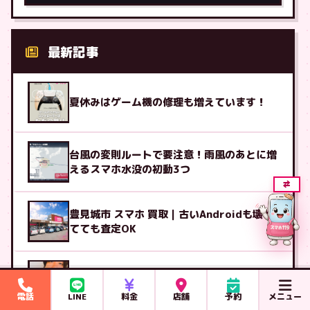
最新記事
夏休みはゲーム機の修理も増えています！
台風の変則ルートで要注意！雨風のあとに増
えるスマホ水没の初動3つ
⇄
豊見城市 スマホ 買取｜古いAndroidも壊れ
てても査定OK
②めどちゃんですよろしくお願いします✨
電話
LINE
料金
店舗
予約
メニュー