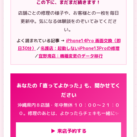
この下に、まだまだ続きます！
店舗ごとの修理の様子や、お客様との一枚を毎日
更新中。気になる体験談をのぞいてみてくださ
い。
よく読まれている記事 →
iPhone14Pro 画面交換（即
日30分）
／
名護店：起動しないiPhone13Proの修理
／
宜野湾店：機種変更のデータ移行
あなたの「直ってよかった」も、聞かせてく
ださい
沖縄県内８店舗・年中無休 １０：００〜２１：０
０。修理のあとは、よかったらチェキも一緒に✨
▶ 来店予約する