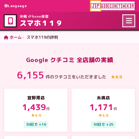
🇯🇵
🇬🇧
🇨🇳
🇹🇼
🇰🇷
Language
沖縄 iPhone修理
スマホ１１９
ホーム
スマホ119の評判
Google クチコミ 全店舗の実績
6,155
件のクチコミをいただきました
★
4.9
宜野湾店
糸満店
1,439
1,171
件
件
★4.9
★4.8
30日で +16
30日で +25