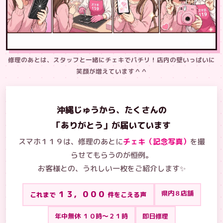
修理のあとは、スタッフと一緒にチェキでパチリ！店内の壁いっぱいに
笑顔が増えています＾＾
沖縄じゅうから、たくさんの
「ありがとう」が届いています
スマホ１１９は、修理のあとに
チェキ（記念写真）
を撮
らせてもらうのが恒例。
お客様との、うれしい一枚をご紹介します✨
１３，０００
県内８店舗
これまで
件をこえる声
年中無休 １０時〜２１時
即日修理