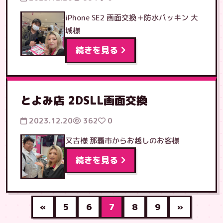
iPhone SE2 画面交換＋防水パッキン 大
城様
続きを見る
とよみ店 2DSLL画面交換
2023.12.20
362
0
又吉様 那覇市からお越しのお客様
続きを見る
«
5
6
7
8
9
»