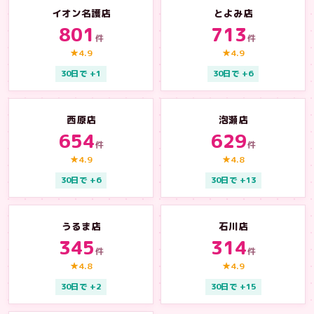
イオン名護店
とよみ店
801
713
件
件
★4.9
★4.9
30日で +1
30日で +6
西原店
泡瀬店
654
629
件
件
★4.9
★4.8
30日で +6
30日で +13
うるま店
石川店
345
314
件
件
★4.8
★4.9
30日で +2
30日で +15