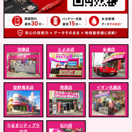
泡瀬店
とよみ店
糸満店
宜野湾本店
西原店
イオン名護店
うるまシティプラ
石川店
ザ店