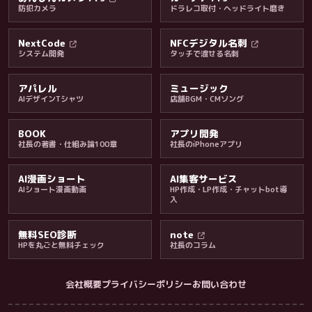
防犯カメラ
ドラレコ取付・ヘッドライト磨き
料金・保証・ご案内
NextCode
NFCデジタル名刺
システム開発
タッチで渡せる名刺
アパレル
ミュージック
AIデザインTシャツ
店舗BGM・CMソング
BOOK
アプリ開発
社長の著書・仕組み論100章
社長のiPhoneアプリ
AI漫画ショート
AI集客サービス
AIショート漫画動画
HP作成・LP作成・チャットbot導
入
無料SEO診断
note
HPを丸ごと無料チェック
社長のコラム
会社概要
プライバシーポリシー
お問い合わせ
会社・ブログ