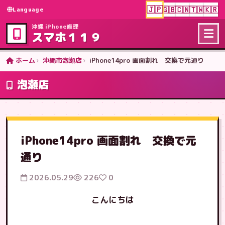
🇯🇵
🇬🇧
🇨🇳
🇹🇼
🇰🇷
Language
沖縄 iPhone修理
スマホ１１９
ホーム
沖縄市泡瀬店
iPhone14pro 画面割れ 交換で元通り
泡瀬店
iPhone14pro 画面割れ 交換で元
通り
2026.05.29
226
0
こんにちは