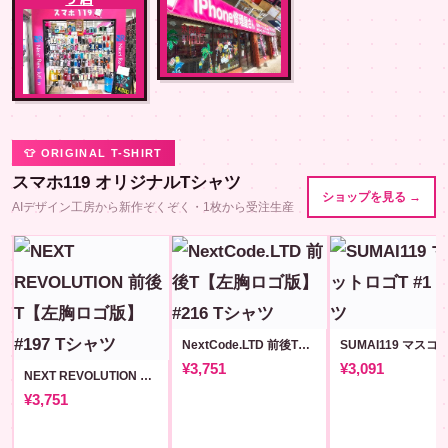
👕 ORIGINAL T-SHIRT
スマホ119 オリジナルTシャツ
ショップを見る →
AIデザイン工房から新作ぞくぞく・1枚から受注生産
NextCode.LTD 前後T【左胸ロゴ版】#216
¥3,751
¥3,091
NEXT REVOLUTION 前後T【左胸ロゴ版】#197
¥3,751