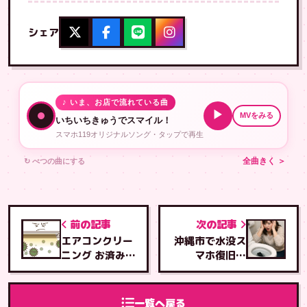
シェア
♪ いま、お店で流れている曲
▶
MVをみる
いちいちきゅうでスマイル！
スマホ119オリジナルソング・タップで再生
↻ べつの曲にする
全曲きく ＞
前の記事
次の記事
エアコンクリー
沖縄市で水没ス
ニング お済みで
マホ復旧！
すか？
80%の成功率
を実現
一覧へ戻る