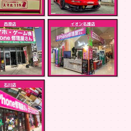
西原店
イオン名護店
石川店