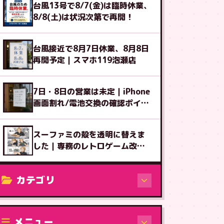
台風13号で8/7(金)は臨時休業、
8/8(土)は状況次第で再開！
台風接近で8月7日休業、8月8日
再開予定｜スマホ119泡瀬店
7日・8日の営業は未定｜iPhone
画面割れ/電池交換の確認ポイン
ト
スーファミの殻を透明に替えま
した｜専務のレトロゲーム改造
図鑑⑧
カテゴリ
修理（機種から）
メニュー