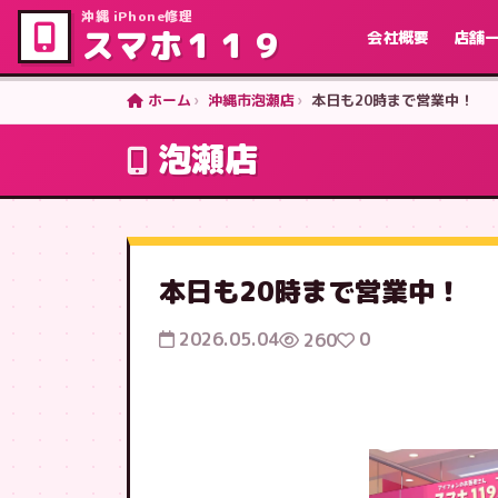
沖縄 iPhone修理
スマホ１１９
会社概要
店舗
ホーム
沖縄市泡瀬店
本日も20時まで営業中！
泡瀬店
本日も20時まで営業中！
2026.05.04
0
260