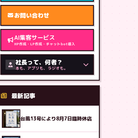
お問い合わせ
AI集客サービス
HP作成・LP作成・チャットbot導入
社長って、何者？
本も、アプリも、ラジオも。
最新記事
台風13号により8月7日臨時休店