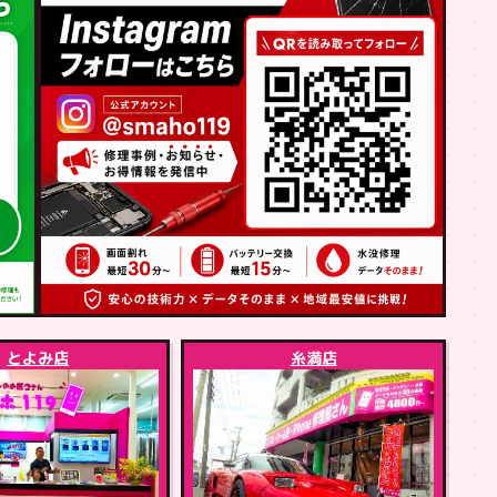
とよみ店
糸満店