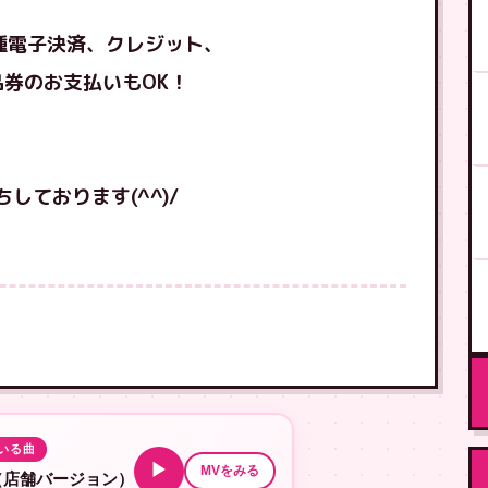
種電子決済、クレジット、
券のお支払いもOK！
しております(^^)/
いる曲
▶
MVをみる
（店舗バージョン）