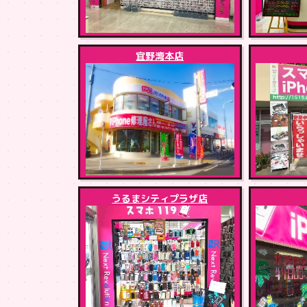
宜野湾本店
うるまシティプラザ店