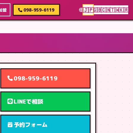
🇯🇵
🇬🇧
🇨🇳
🇹🇼
🇰🇷
加盟
098-959-6119
098-959-6119
LINEで相談
予約フォーム