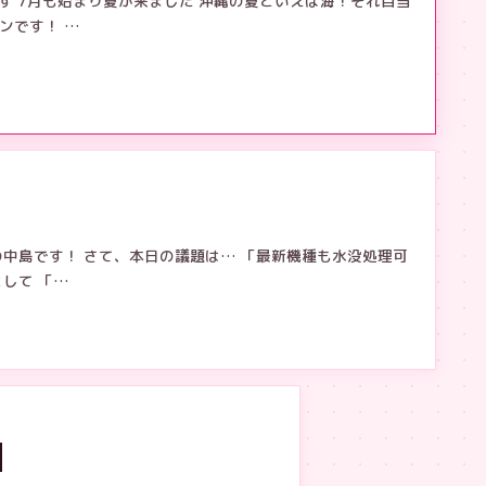
す 7月も始まり夏が来ました 沖縄の夏といえば海！それ目当
ンです！ …
の中島です！ さて、本日の議題は… 「最新機種も水没処理可
して 「…