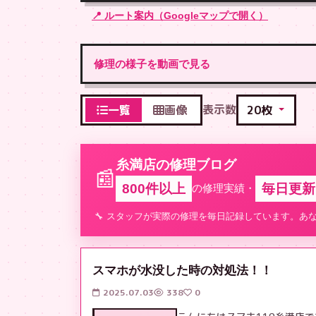
📍 ルート案内（Googleマップで開く）
修理の様子を動画で見る
表示数
一覧
画像
糸満店の修理ブログ
📰
800件以上
毎日更新
の修理実績・
🔧 スタッフが実際の修理を毎日記録しています。あ
スマホが水没した時の対処法！！
2025.07.03
338
0