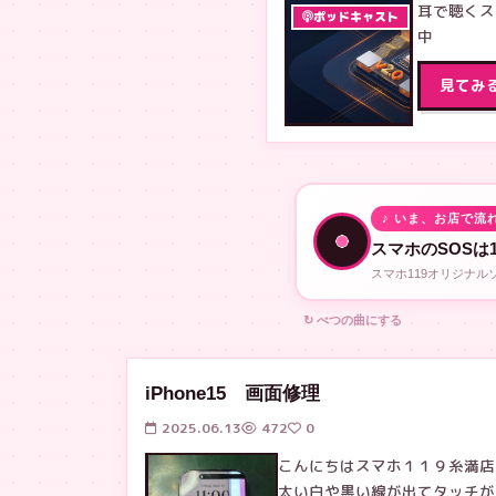
耳で聴くス
ポッドキャスト
中
見てみ
♪ いま、お店で流
スマホのSOSは1
スマホ119オリジナ
↻ べつの曲にする
iPhone15 画面修理
2025.06.13
472
0
こんにちはスマホ１１９糸満店で
太い白や黒い線が出てタッチが