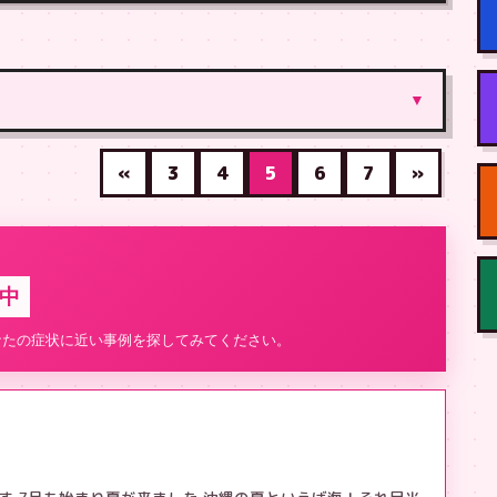
▼
«
3
4
5
6
7
»
中
なたの症状に近い事例を探してみてください。