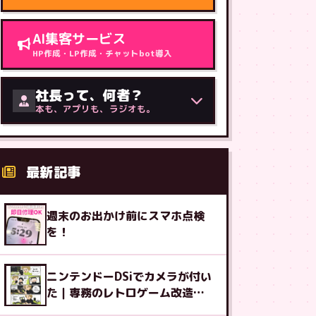
AI集客サービス
HP作成・LP作成・チャットbot導入
社長って、何者？
本も、アプリも、ラジオも。
最新記事
週末のお出かけ前にスマホ点検
を！
ニンテンドーDSiでカメラが付い
た｜専務のレトロゲーム改造図
鑑⑨