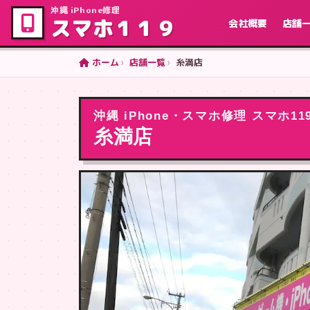
沖縄 iPhone修理
スマホ１１９
会社概要
店舗
ホーム
店舗一覧
糸満店
沖縄 iPhone・スマホ修理 スマホ11
糸満店