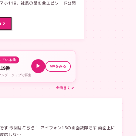
マホ119。社長の話を全エピソード公開
る
れている曲
▶
MVをみる
19番
ルソング・タップで再生
全曲きく ＞
す 今回はこちら！ アイフォン15の画面故障です 画面上に
反応しな…