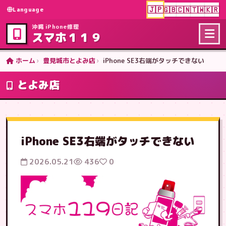
🇯🇵
🇬🇧
🇨🇳
🇹🇼
🇰🇷
Language
沖縄 iPhone修理
スマホ１１９
ホーム
豊見城市とよみ店
iPhone SE3右端がタッチできない
とよみ店
iPhone SE3右端がタッチできない
2026.05.21
436
0