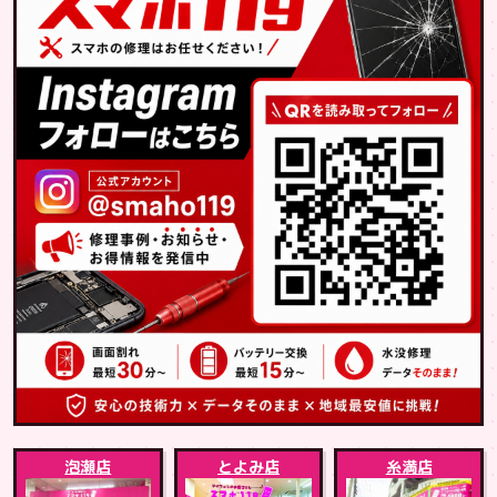
泡瀬店
とよみ店
糸満店