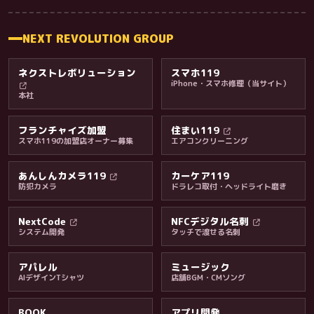
NEXT REVOLUTION GROUP
ネクストレボリューション
スマホ119
iPhone・スマホ修理（当サイト）
本社
フランチャイズ加盟
住まい119
スマホ119の加盟店オーナー募集
エアコンクリーニング
あんしんカメラ119
カーケア119
防犯カメラ
ドラレコ取付・ヘッドライト磨き
料金・保証・ご案内
NextCode
NFCデジタル名刺
システム開発
タッチで渡せる名刺
アパレル
ミュージック
AIデザインTシャツ
店舗BGM・CMソング
BOOK
アプリ開発