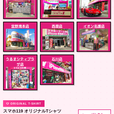
宜野湾本店
西原店
イオン名護店
うるまシティプラ
石川店
ザ店
👕 ORIGINAL T-SHIRT
スマホ119 オリジナルTシャツ