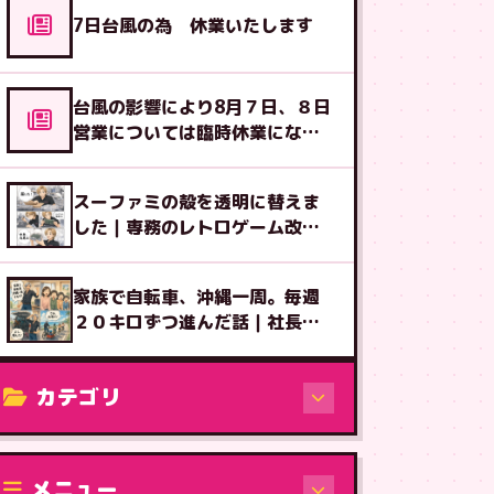
7日台風の為 休業いたします
台風の影響により8月７日、８日
営業については臨時休業になる
可能性があります
スーファミの殻を透明に替えま
した｜専務のレトロゲーム改造
図鑑⑧
家族で自転車、沖縄一周。毎週
２０キロずつ進んだ話｜社長ブ
ログ
カテゴリ
修理（機種から）
メニュー