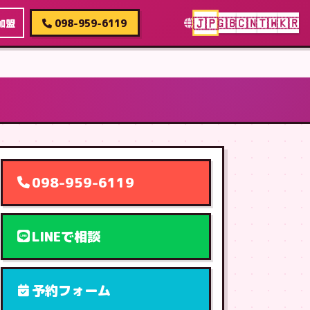
🇯🇵
🇬🇧
🇨🇳
🇹🇼
🇰🇷
加盟
098-959-6119
098-959-6119
LINEで相談
予約フォーム