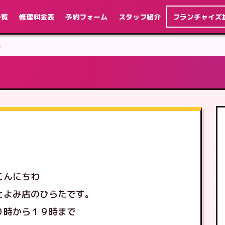
一覧
修理料金表
予約フォーム
スタッフ紹介
フランチャイズ
換
こんにちわ
とよみ店のひらたです。
０時から１９時まで