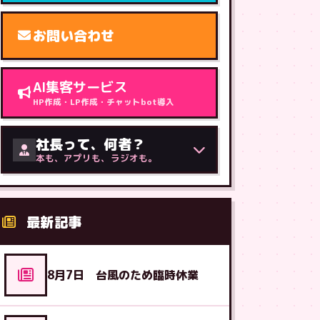
お問い合わせ
AI集客サービス
HP作成・LP作成・チャットbot導入
社長って、何者？
本も、アプリも、ラジオも。
最新記事
8月7日 台風のため臨時休業