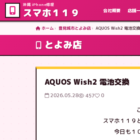
沖縄 iPhone修理
スマホ１１９
会社概要
店舗
ホーム
豊見城市とよみ店
AQUOS Wish2 電池交
とよみ店
AQUOS Wish2 電池交換
2026.05.28
0
457
スマホ１１９
今日も１