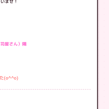
さいませ！
寿司屋さん）隣
！
o^^o)