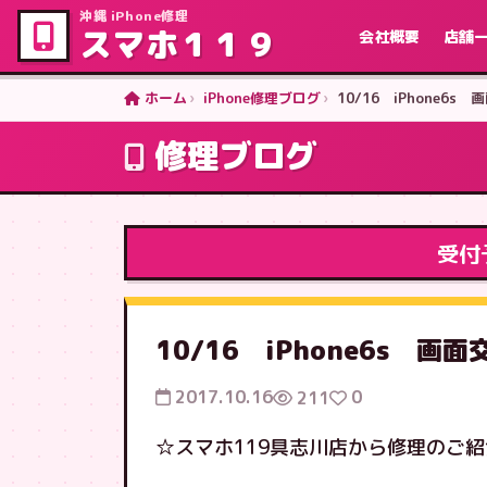
沖縄 iPhone修理
スマホ１１９
会社概要
店舗
ホーム
iPhone修理ブログ
10/16 iPhone6
修理ブログ
受付
10/16 iPhone6s 
2017.10.16
0
211
☆スマホ119具志川店から修理のご