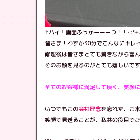
↑ハイ！画面ふっかーーーつ！！･:*+.\(( °
皆さま！わずか30分でこんなにキレ
修理後は皆さまとても驚きながら喜
そのお顔を見るのがとても嬉しいです
全てのお客様に満足して頂く、笑顔
いつでもこの
会社理念
を忘れず、ご
笑顔で見送ることが、私共の役目でござい