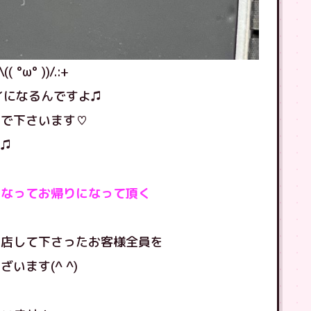
ω° ))/.:+
イになるんですよ♫
んで下さいます♡
♫
になってお帰りになって頂く
来店して下さったお客様全員を
ます(^ ^)