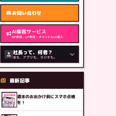
お問い合わせ
AI集客サービス
HP作成・LP作成・チャットbot導入
社長って、何者？
本も、アプリも、ラジオも。
最新記事
週末のお出かけ前にスマホ点検
を！