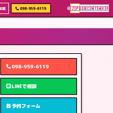
🇯🇵
🇬🇧
🇨🇳
🇹🇼
🇰🇷
加盟
098-959-6119
098-959-6119
LINEで相談
予約フォーム