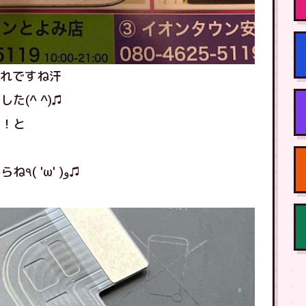
割れですね汗
(^ ^)♫
〜！と
すぐにキレイに治してさしあげますからね٩( 'ω' )و♫