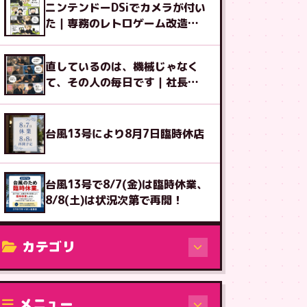
ニンテンドーDSiでカメラが付い
た｜専務のレトロゲーム改造図
鑑⑨
直しているのは、機械じゃなく
て、その人の毎日です｜社長ブ
ログ
台風13号により8月7日臨時休店
台風13号で8/7(金)は臨時休業、
8/8(土)は状況次第で再開！
カテゴリ
修理（機種から）
メニュー