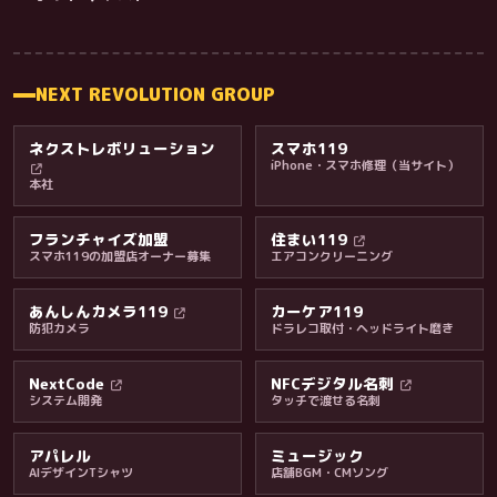
NEXT REVOLUTION GROUP
ネクストレボリューション
スマホ119
iPhone・スマホ修理（当サイト）
本社
フランチャイズ加盟
住まい119
スマホ119の加盟店オーナー募集
エアコンクリーニング
あんしんカメラ119
カーケア119
防犯カメラ
ドラレコ取付・ヘッドライト磨き
料金・保証・ご案内
NextCode
NFCデジタル名刺
システム開発
タッチで渡せる名刺
アパレル
ミュージック
AIデザインTシャツ
店舗BGM・CMソング