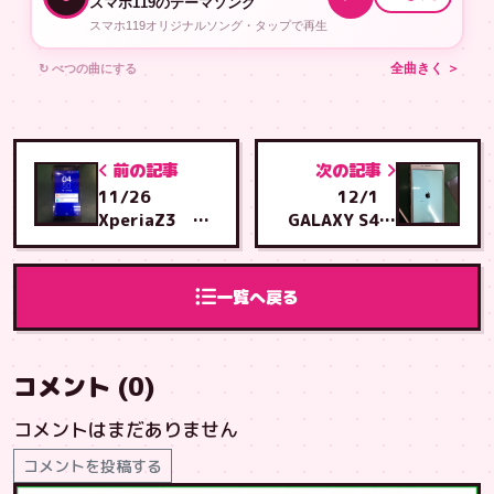
スマホ119のテーマソング
スマホ119オリジナルソング・タップで再生
↻ べつの曲にする
全曲きく ＞
前の記事
次の記事
11/26
12/1
XperiaZ3 画
GALAXY S4
面交換 泡瀬店
基盤修理 石川
へご来店
店へご来店
一覧へ戻る
コメント (0)
コメントはまだありません
コメントを投稿する