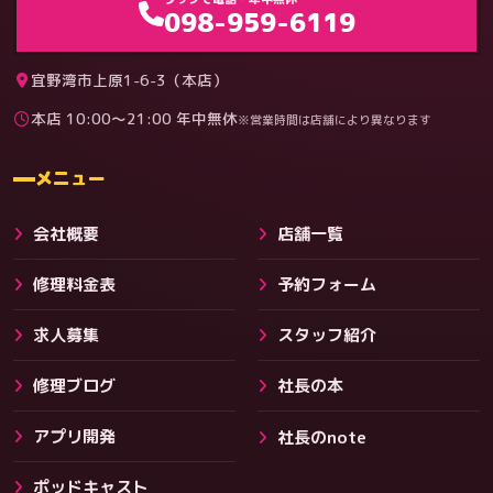
098-959-6119
宜野湾市上原1-6-3（本店）
本店 10:00〜21:00 年中無休
※営業時間は店舗により異なります
料金
メニュー
会社概要
店舗一覧
修理料金表
予約フォーム
求人募集
スタッフ紹介
修理ブログ
社長の本
アプリ開発
社長のnote
その他サービス
ポッドキャスト