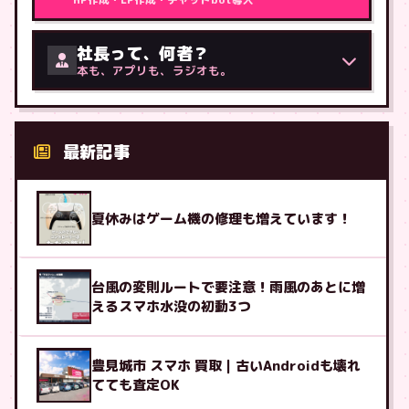
社長って、何者？
本も、アプリも、ラジオも。
最新記事
夏休みはゲーム機の修理も増えています！
台風の変則ルートで要注意！雨風のあとに増
えるスマホ水没の初動3つ
豊見城市 スマホ 買取｜古いAndroidも壊れ
てても査定OK