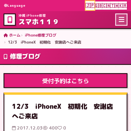
🇯🇵
🇬🇧
🇨🇳
🇹🇼
🇰🇷
Language
沖縄 iPhone修理
スマホ１１９
ホーム
iPhone修理ブログ
12/3 iPhoneX 初期化 安謝店へご来店
修理ブログ
受付予約はこちら
12/3 iPhoneX 初期化 安謝店
へご来店
2017.12.03
400
0