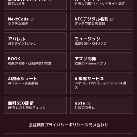
防犯カメラ
ドラレコ取付・ヘッドライト磨き
料金・保証・ご案内
NextCode
NFCデジタル名刺
システム開発
タッチで渡せる名刺
アパレル
ミュージック
AIデザインTシャツ
店舗BGM・CMソング
BOOK
アプリ開発
社長の著書・仕組み論100章
社長のiPhoneアプリ
AI漫画ショート
AI集客サービス
AIショート漫画動画
HP作成・LP作成・チャットbot導
入
無料SEO診断
note
HPを丸ごと無料チェック
社長のコラム
会社概要
プライバシーポリシー
お問い合わせ
会社・ブログ