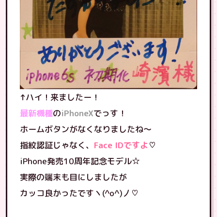
↑ハイ！来ましたー！
最新機種
の
iPhoneX
でっす！
ホームボタンがなくなりましたね〜
指紋認証じゃなく、
Face IDですよ
♡
iPhone発売10周年記念モデル☆
実際の端末も目にしましたが
カッコ良かったですヽ(^o^)丿♡