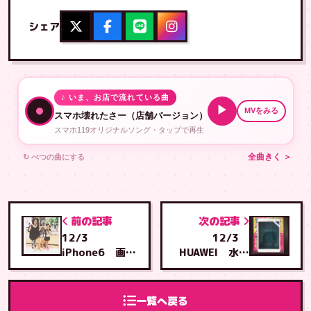
シェア
♪ いま、お店で流れている曲
▶
MVをみる
スマホ壊れたさー（店舗バージョン）
スマホ119オリジナルソング・タップで再生
↻ べつの曲にする
全曲きく ＞
前の記事
次の記事
12/3
12/3
iPhone6 画
HUAWEI 水没
面・バッテリー
復旧成功 安謝
交換 安謝店へ
店へご来店
ご来店
一覧へ戻る