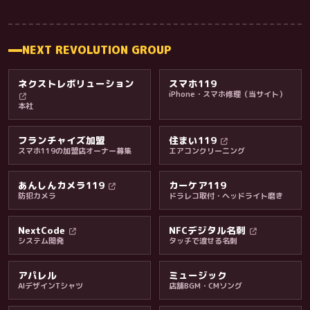
NEXT REVOLUTION GROUP
ネクストレボリューション
スマホ119
iPhone・スマホ修理（当サイト）
本社
フランチャイズ加盟
住まい119
スマホ119の加盟店オーナー募集
エアコンクリーニング
あんしんカメラ119
カーケア119
防犯カメラ
ドラレコ取付・ヘッドライト磨き
料金・保証・ご案内
NextCode
NFCデジタル名刺
システム開発
タッチで渡せる名刺
アパレル
ミュージック
AIデザインTシャツ
店舗BGM・CMソング