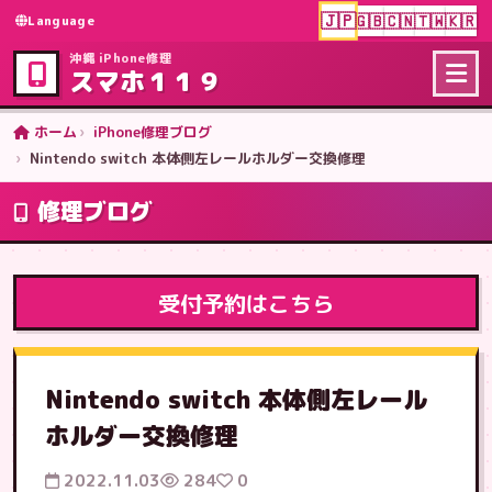
🇯🇵
🇬🇧
🇨🇳
🇹🇼
🇰🇷
Language
沖縄 iPhone修理
スマホ１１９
ホーム
iPhone修理ブログ
Nintendo switch 本体側左レールホルダー交換修理
修理ブログ
受付予約はこちら
Nintendo switch 本体側左レール
ホルダー交換修理
2022.11.03
284
0