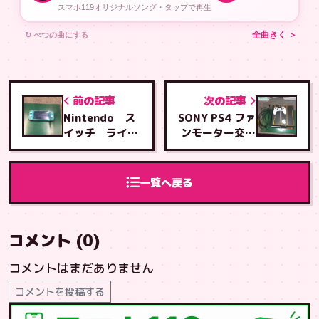
スマホ119オリジナルソング・タップで再生
↻ べつの曲にする
全曲きく ＞
前の記事
次の記事
Nintendo ス
SONY PS4 ファ
イッチ ライ
ンモーター交換
ト 液晶交換修
修理、ヒートシ
理
ンク分解シリコ
ングリス塗りつ
一覧へ戻る
け修理
コメント (0)
コメントはまだありません
コメントを投稿する