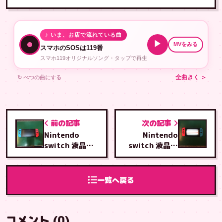
♪ いま、お店で流れている曲
▶
MVをみる
スマホのSOSは119番
スマホ119オリジナルソング・タップで再生
↻ べつの曲にする
全曲きく ＞
前の記事
次の記事
Nintendo
Nintendo
switch 液晶交
switch 液晶交
換修理
換修理
一覧へ戻る
コメント (0)