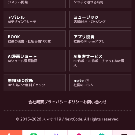
システム開発
タッチで渡せる名刺
アパレル
ミュージック
AIデザインTシャツ
店舗BGM・CMソング
BOOK
アプリ開発
社長の著書・仕組み論100章
社長のiPhoneアプリ
AI漫画ショート
AI集客サービス
AIショート漫画動画
HP作成・LP作成・チャットbot導
入
無料SEO診断
note
HPを丸ごと無料チェック
社長のコラム
会社概要
プライバシーポリシー
お問い合わせ
会社・ブログ
© 2015–2026 スマホ119 / NextCode. All rights reserved.