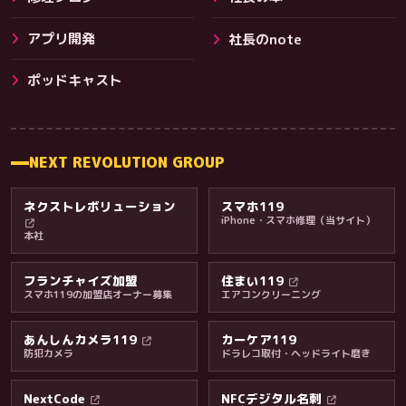
アプリ開発
社長のnote
その他サービス
ポッドキャスト
NEXT REVOLUTION GROUP
ネクストレボリューション
スマホ119
iPhone・スマホ修理（当サイト）
本社
フランチャイズ加盟
住まい119
スマホ119の加盟店オーナー募集
エアコンクリーニング
あんしんカメラ119
カーケア119
防犯カメラ
ドラレコ取付・ヘッドライト磨き
料金・保証・ご案内
NextCode
NFCデジタル名刺