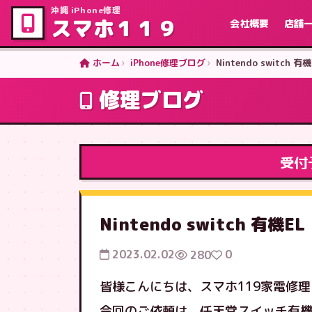
沖縄 iPhone修理
スマホ１１９
会社概要
店舗
ホーム
iPhone修理ブログ
Nintendo switc
修理ブログ
受付
Nintendo switch 
2023.02.02
0
280
皆様こんにちは、スマホ119家電修
今回のご依頼は、任天堂スイッチ有機