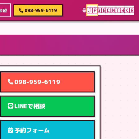
🇯🇵
🇬🇧
🇨🇳
🇹🇼
🇰🇷
加盟
098-959-6119
098-959-6119
LINEで相談
予約フォーム