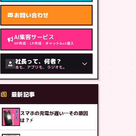
お問い合わせ
AI集客サービス
HP作成・LP作成・チャットbot導入
社長って、何者？
本も、アプリも、ラジオも。
最新記事
スマホの充電が遅い…その原因
は？⚡