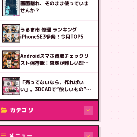
画面割れ、そのまま使っていま
せんか？
うるま市 修理 ランキング
iPhoneSE3多発！今月TOP5
Androidスマホ買取チェックリ
スト保存版：査定が難しい理由
も解説
「売ってないなら、作ればい
い」。3DCADで“欲しいもの”を
設計する楽しさ
カテゴリ
修理（機種から）
メニュー