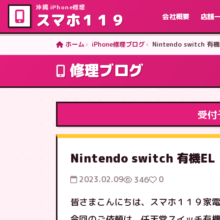
沖縄 iPhone修理
スマホ１１９
会社概要
店舗
ホーム
iPhone修理ブログ
Nintendo switc
修理ブログ
受付
Nintendo switch 
2023.02.09
0
346
皆さまこんにちは、スマホ１１９家
今回のご依頼は、任天堂スイッチ有機