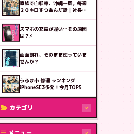
家族で自転車、沖縄一周。毎週
２０キロずつ進んだ話｜社長ブ
ログ
スマホの充電が遅い…その原因
は？⚡
画面割れ、そのまま使っていま
せんか？
うるま市 修理 ランキング
iPhoneSE3多発！今月TOP5
カテゴリ
修理（機種から）
メニュー