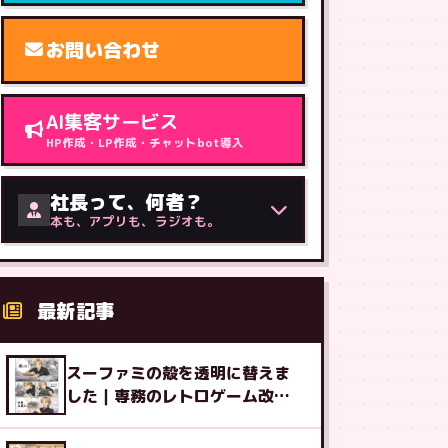
お問い合わせ
AI集客サービス
HP作成・LP作成・チャットbot導入
社長って、何者？
本も、アプリも、ラジオも。
最新記事
スーファミの殻を透明に替えま
した｜専務のレトロゲーム改造
図鑑⑧