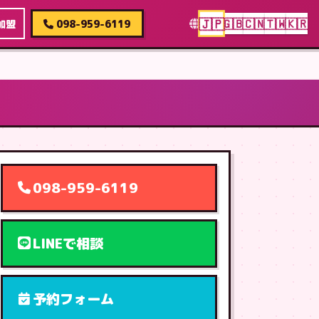
🇯🇵
🇬🇧
🇨🇳
🇹🇼
🇰🇷
加盟
098-959-6119
098-959-6119
LINEで相談
予約フォーム