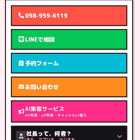
098-959-6119
LINEで相談
予約フォーム
お問い合わせ
AI集客サービス
HP作成・LP作成・チャットbot導入
社長って、何者？
本も、アプリも、ラジオも。