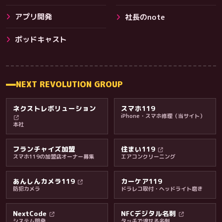
アプリ開発
社長のnote
その他サービス
ポッドキャスト
NEXT REVOLUTION GROUP
ネクストレボリューション
スマホ119
iPhone・スマホ修理（当サイト）
本社
フランチャイズ加盟
住まい119
スマホ119の加盟店オーナー募集
エアコンクリーニング
あんしんカメラ119
カーケア119
防犯カメラ
ドラレコ取付・ヘッドライト磨き
料金・保証・ご案内
NextCode
NFCデジタル名刺
システム開発
タッチで渡せる名刺