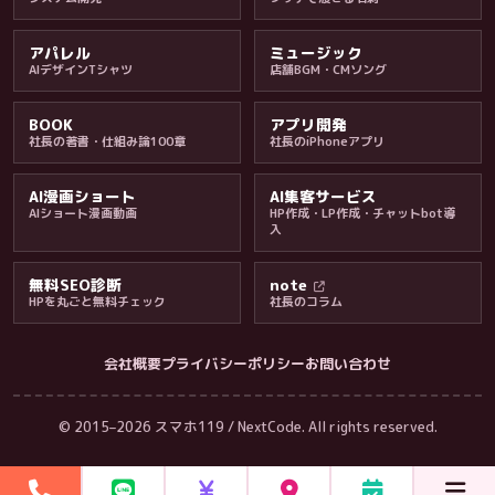
アパレル
ミュージック
AIデザインTシャツ
店舗BGM・CMソング
BOOK
アプリ開発
社長の著書・仕組み論100章
社長のiPhoneアプリ
AI漫画ショート
AI集客サービス
AIショート漫画動画
HP作成・LP作成・チャットbot導
入
無料SEO診断
note
HPを丸ごと無料チェック
社長のコラム
会社概要
プライバシーポリシー
お問い合わせ
会社・ブログ
© 2015–2026 スマホ119 / NextCode. All rights reserved.