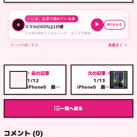
♪ いま、お店で流れている曲
▶
MVをみる
スマホのSOSは119番
スマホ119オリジナルソング・タップで再生
↻ べつの曲にする
全曲きく ＞
前の記事
次の記事
1/12
1/13
iPhone6 画面
iPhone6 画面
交換 那覇市国
交換 福岡県か
場からとよみ店
ら泡瀬店へご来
へご来店
店
一覧へ戻る
コメント (0)