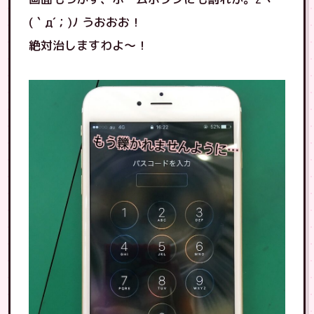
(｀д´；)ﾉ うおおお！
絶対治しますわよ〜！