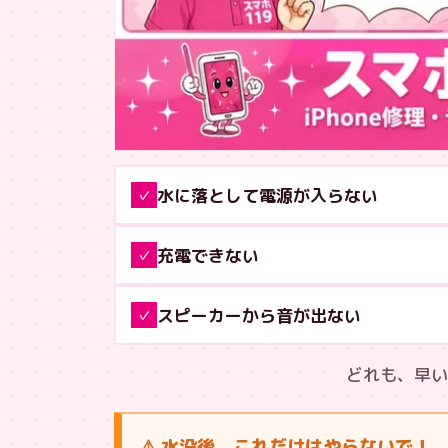
水に落として電源が入らない
✓
充電できない
✓
スピーカーから音が出ない
✓
どれも、早い
⚠ 水没後、これだけはやらないで！