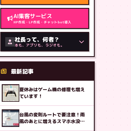
AI集客サービス
HP作成・LP作成・チャットbot導入
社長って、何者？
本も、アプリも、ラジオも。
最新記事
夏休みはゲーム機の修理も増え
ています！
台風の変則ルートで要注意！雨
風のあとに増えるスマホ水没の
初動3つ