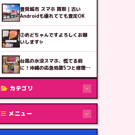
豊見城市 スマホ 買取｜古い
Androidも壊れてても査定OK
②めどちゃんですよろしくお願
いします✨
台風の水没スマホ、慌てる前
に！沖縄の応急処置5つと修理受
付
カテゴリ
修理（機種から）
メニュー