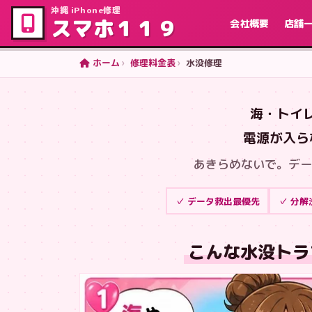
沖縄 iPhone修理
スマホ１１９
会社概要
店舗
ホーム
修理料金表
水没修理
海・トイ
電源が入ら
あきらめないで。デー
✓ データ救出最優先
✓ 分解
こんな水没トラ