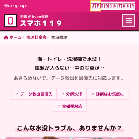
🇯🇵
🇬🇧
🇨🇳
🇹🇼
🇰🇷
Language
沖縄 iPhone修理
スマホ１１９
ホーム
修理料金表
水没修理
海・トイレ・洗濯機で水没！
電源が入らない…中の写真が…
あきらめないで。データ救出を最優先に対応します。
✓ データ救出最優先
✓ 分解洗浄
✓ 診断はお気軽に
✓ 全機種対応
こんな水没トラブル、ありませんか？