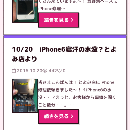
くさん来ていますよ〜！ 宜野湾ベースに
iPhone修理…
続きを見る
10/20 iPhone6寝汗の水没？とよ
み店より
2016.10.20
442
0
皆さまこんばんは！ とよみ店にiPhone
修理依頼きました〜！ ↑iPhone6の水
没・・？えっと、お客様から事情を聞く
こと数分・・。 …
続きを見る