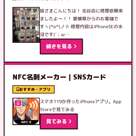
皆さまこんにちは！ 北谷店に修理依頼来
ましたよ〜！！ 愛媛県からのお客様で
すヽ(^o^)丿☆ 修理内容はiPhoneSEの水
没です(´；ω…
続きを見る
NFC名刺メーカー｜SNSカード
おすすめ・アプリ
スマホ119が作ったiPhoneアプリ。App
Storeで見てみる
見てみる