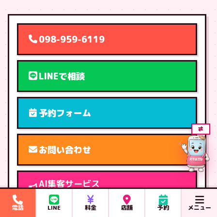
098-959-6119
LINEで相談
予約フォーム
⇄
お問い合わせ
AI集客サービス
HP作成・LP作成・チャットbot導入
電話
LINE
料金
店舗
予約
メニュー