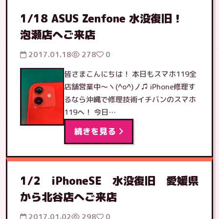
1/18 ASUS Zenfone 水没復旧！
泡瀬店へご来店
2017.01.18
278
0
皆さまこんにちは！ 本日もスマホ119全
店舗営業中〜ヽ(^o^)丿♫ iPhone修理す
るなら沖縄で修理技術イチバンのスマホ
119へ！ 今日…
続きを見る
1/2 iPhoneSE 水没復旧 愛媛県
から北谷店へご来店
2017.01.02
298
0