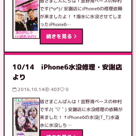
皆さまこんにちは！宜野湾ベースの仲村
です(^o^)/ 安謝店にiPhone6の修理依頼
が来ましたよ！ ↑海水に水没させてしま
ったiPhone6…
続きを見る
10/14 iPhone6水没修理・安謝店
より
2016.10.14
403
0
皆さまこんばんは！宜野湾ベースの仲村
です♪( ´▽｀) 安謝店に水没修理の依頼が
来ました！ ↑iPhone6の水没(T_T)水道
水に水没しち…