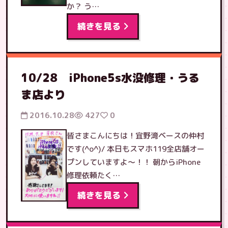
か？ う…
続きを見る
10/28 iPhone5s水没修理・うる
ま店より
2016.10.28
427
0
皆さまこんにちは！宜野湾ベースの仲村
です(^o^)/ 本日もスマホ119全店舗オー
プンしていますよ〜！！ 朝からiPhone
修理依頼たく…
続きを見る