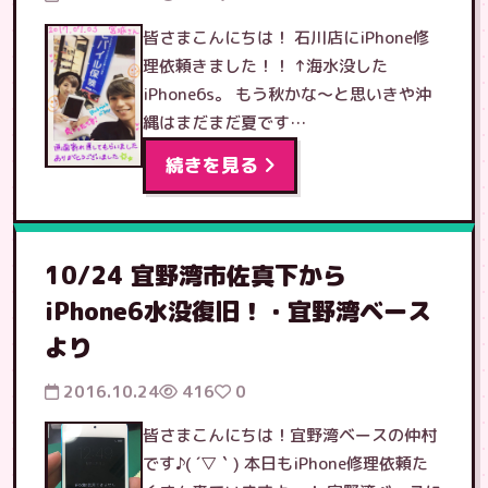
皆さまこんにちは！ 石川店にiPhone修
理依頼きました！！ ↑海水没した
iPhone6s。 もう秋かな〜と思いきや沖
縄はまだまだ夏です…
続きを見る
10/24 宜野湾市佐真下から
iPhone6水没復旧！・宜野湾ベース
より
2016.10.24
416
0
皆さまこんにちは！宜野湾ベースの仲村
です♪( ´▽｀) 本日もiPhone修理依頼た