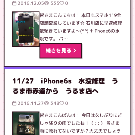
2016.12.05
535
0
皆さまこんにちは！ 本日もスマホ119全
店舗営業しています☆ 石川店に早速修理
依頼きていますよ〜(^^) ↑iPhone6の水
没です。 パ…
続きを見る
11/27 iPhone6s 水没修理 う
るま市赤道から うるま店へ
2016.11.27
348
0
皆さまこんばんは！ 今日は久しぶりにど
しゃ降りの雨でしたね！（ ; ; ） 皆さま
雨に濡れてないですか？大丈夫でしょう