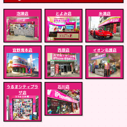
泡瀬店
とよみ店
糸満店
宜野湾本店
西原店
イオン名護店
うるまシティプラ
石川店
ザ店